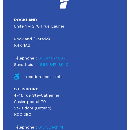
ROCKLAND
Unité 1 – 2784 rue Laurier
Rockland (Ontario)
K4K 1A2
Téléphone :
613 446-4607
Sans frais :
1 866 847-8640
Location accessible
ST-ISIDORE
4741, rue Ste-Catherine
Casier postal 70
St-Isidore (Ontario)
K0C 2B0
Téléphone :
613 524-2174