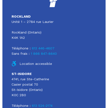
ROCKLAND
Unité 1 – 2784 rue Laurier
Rockland (Ontario)
K4K 1A2
Téléphone :
613 446-4607
Sans frais :
1 866 847-8640
Location accessible
ST-ISIDORE
4741, rue Ste-Catherine
Casier postal 70
St-Isidore (Ontario)
K0C 2B0
Téléphone :
613 524-2174