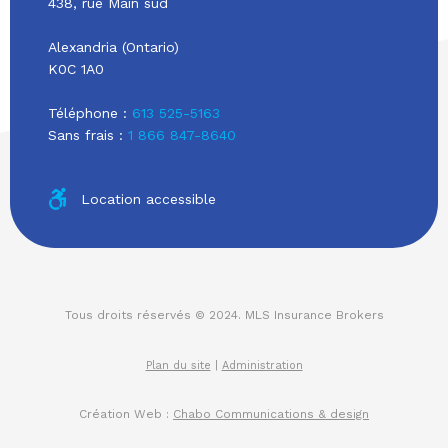
438, rue Main sud
Alexandria (Ontario)
K0C 1A0
Téléphone :
613 525-5163
Sans frais :
1 866 847-8640
Location accessible
Tous droits réservés © 2024. MLS Insurance Brokers
Plan du site
|
Administration
Création Web :
Chabo Communications & design