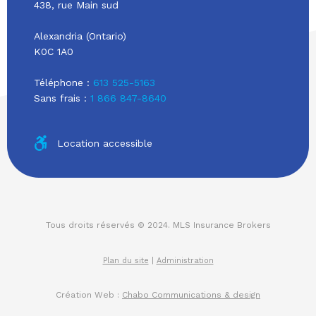
438, rue Main sud
Alexandria (Ontario)
K0C 1A0
Téléphone :
613 525-5163
Sans frais :
1 866 847-8640
Location accessible
Tous droits réservés © 2024. MLS Insurance Brokers
Plan du site
|
Administration
Création Web :
Chabo Communications & design