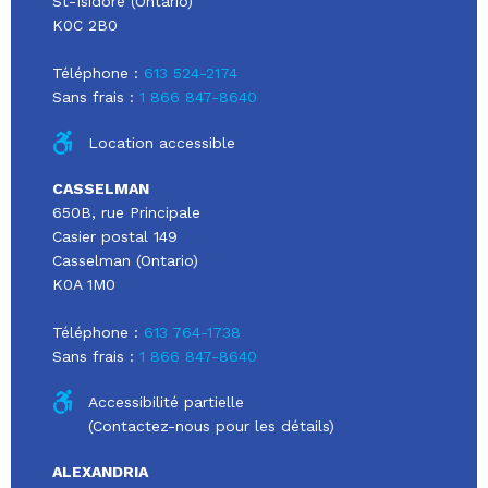
St-Isidore (Ontario)
K0C 2B0
Téléphone :
613 524-2174
Sans frais :
1 866 847-8640
Location accessible
CASSELMAN
650B, rue Principale
Casier postal 149
Casselman (Ontario)
K0A 1M0
Téléphone :
613 764-1738
Sans frais :
1 866 847-8640
Accessibilité partielle
(Contactez-nous pour les détails)
ALEXANDRIA