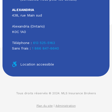
ALEXANDRIA
438, rue Main sud
Alexandria (Ontario)
K0C 1A0
Téléphone :
613 525-5163
Sans frais :
1 866 847-8640
Location accessible
Tous droits réservés © 2024. MLS Insurance Brokers
Plan du site
|
Administration