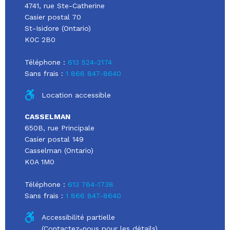
4741, rue Ste-Catherine
Casier postal 70
St-Isidore (Ontario)
K0C 2B0
Téléphone :
613 524-2174
Sans frais :
1 866 847-8640
Location accessible
CASSELMAN
650B, rue Principale
Casier postal 149
Casselman (Ontario)
K0A 1M0
Téléphone :
613 764-1738
Sans frais :
1 866 847-8640
Accessibilité partielle
(Contactez-nous pour les détails)